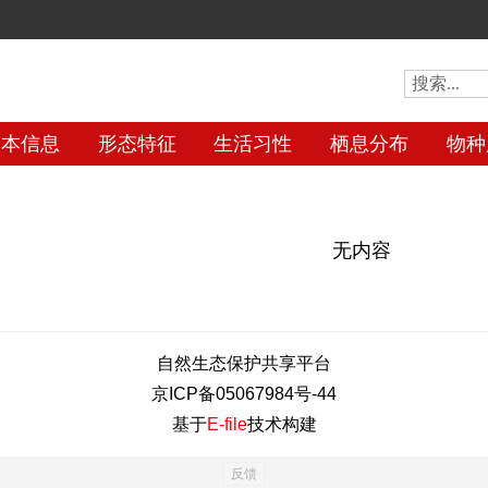
基本信息
形态特征
生活习性
栖息分布
物种
无内容
自然生态保护共享平台
京ICP备05067984号-44
基于
E-file
技术构建
反馈